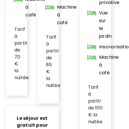
privative
à
Machine
Vue
café
à
sur
café
le
Tarif
à
jardin
Tarif
partir
à
Insonorisati
de
partir
70
Machine
de
€
85
à
la
€
café
nuitée
la
nuitée
Tarif
à
partir
de 100
€ la
Le séjour est
nuitée
gratuit pour