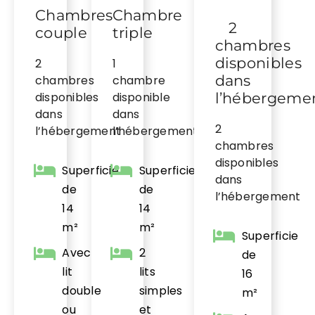
Chambres
Chambre
2
couple
triple
chambres
disponibles
2
1
dans
chambres
chambre
l’hébergeme
disponibles
disponible
dans
dans
2
l’hébergement
l’hébergement
chambres
disponibles
Superficie
Superficie
dans
de
de
l’hébergement
14
14
m²
m²
Superficie
Avec
2
de
lit
lits
16
double
simples
m²
ou
et