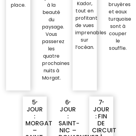
Kador,
bruyères
place.
à la
tout en
et eaux
beauté
profitant
turquoise
du
de vues
sont à
paysage.
imprenables
couper
Vous
sur
le
passerez
l’océan.
souffle.
les
quatre
prochaines
nuits à
Morgat.
5ᵉ
6ᵉ
7ᵉ
JOUR
JOUR
JOUR
:
:
: FIN
MORGAT
SAINT-
DE
–
NIC –
CIRCUIT