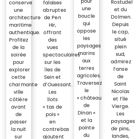
pour
Rostudel
conserve
falaises
une
et du
une
abruptes
boucle
Dolmen.
architecture
de Pen
qui
Depuis
maritime
Hir,
oppose
le cap,
authentique.
offrant
les
situé
Profitez
des
paysages
plein
de la
vues
marins
sud,
soirée
spectaculaires
aux
admirez
pour
sur les
terres
l’anse
explorer
îles de
agricoles.
de
cette
Sein et
Traversez
Saint
charmante
d’Ouessant.
le
Nicolas
ville
Les
« château
et l’île
côtière
îlots
de
Vierge.
avant
« tas de
Dinan »
Les
de
pois »
et la
paysages
passer
en
pointe
de pins,
la nuit
contrebas
du
landes,
sur
ajoutent