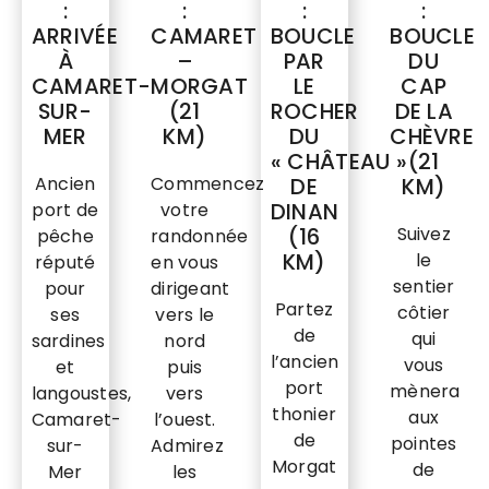
:
:
:
:
ARRIVÉE
CAMARET
BOUCLE
BOUCLE
À
–
PAR
DU
CAMARET-
MORGAT
LE
CAP
SUR-
(21
ROCHER
DE LA
MER
KM)
DU
CHÈVRE
« CHÂTEAU »
(21
Ancien
Commencez
DE
KM)
DINAN
port de
votre
(16
Suivez
pêche
randonnée
KM)
le
réputé
en vous
sentier
pour
dirigeant
Partez
côtier
ses
vers le
de
qui
sardines
nord
l’ancien
vous
et
puis
port
mènera
langoustes,
vers
thonier
aux
Camaret-
l’ouest.
de
pointes
sur-
Admirez
Morgat
de
Mer
les