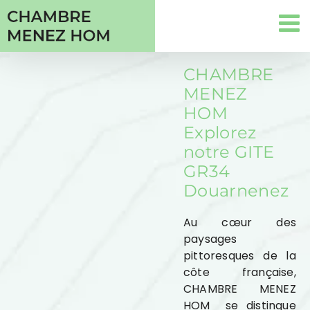
Passer
au
contenu
CHAMBRE
MENEZ
HOM
Explorez
notre GITE
GR34
Douarnenez
Au cœur des
paysages
pittoresques de la
côte française,
CHAMBRE MENEZ
HOM se distingue